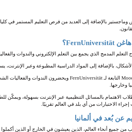
 أكثر من 20 برنامج بكالوريوس وماجستير بالإضافة إلى العديد من فرص التعليم المست
قانون.
FernUn؟
أشكال، بالإضافة إلى المواد الدراسية المطبوعة وعبر الإنترنت، ي
ويقوم الطلاب بتسجيل الدخول إلى منصة التعلم Moodle التابعة لـ tät
ا وخارجها.
بيئة الطلاب الافتراضية في FernUniversität للطلاب الاهتمام بالمسائل التنظيمية عبر الإنتر
جراء الاختبارات من أي بلد في العالم تقريبًا.
عن بُعد في ألمانيا
ب من جميع أنحاء العالم، الذين يعيشون في الخارج أو الذين أكملو