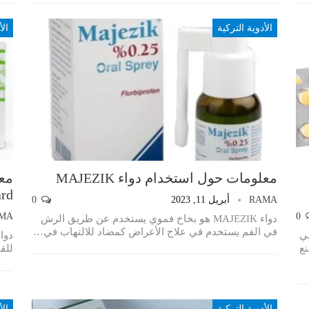
الأدوية التركية
الأ
معلومات حول استخدام دواء MAJEZIK
Retard دو
RAMA
أبريل 11, 2023
0
MA
0
دواء MAJEZIK هو بخاخ فموي يستخدم عن طريق الرش
في الفم يستخدم في علاج الأعراض كمضاد للالتهاب في
…
في
نع
للق
الأدوية التركية
الأ