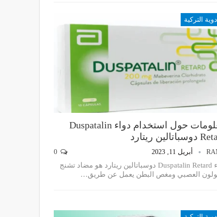
دوية التركية
معلومات حول استخدام دواء Duspatalin
سباتالين ريتارد
RA
أبريل 11, 2023
0
دواء Duspatalin Retard دوسباتالين ريتارد هو مضاد تشنج
ولون العصبي ومغص البطن يعمل عن طريق
…
دوية التركية