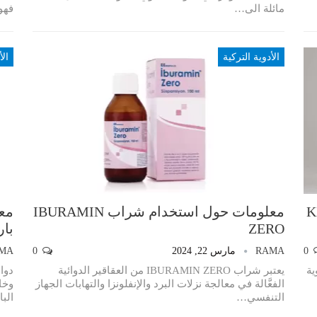
مائلة الى…
فهو
الأدوية التركية
الأ
KLAM
معلومات حول استخدام شراب IBURAMIN
ZERO
با
0
RAMA
مارس 22, 2024
0
MA
الأدوية
يعتبر شراب IBURAMIN ZERO من العقاقير الدوائية
الفعَّالة في معالجة نزلات البرد والإنفلونزا والتهابات الجهاز
وخا
التنفسي
…
الب