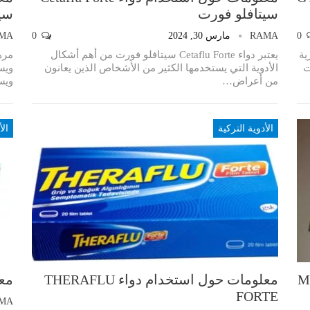
سيتافلو فورت
سي
0
RAMA
مارس 30, 2024
0
MA
رية
يعتبر دواء Cetaflu Forte سيتافلو فورت من أهم أشكال
ريتات
الأدوية التي يستخدمها الكثير من الأشخاص الذين يعانون
ويس
من أعراض…
ويس
الأدوية التركية
الأ
MUSCO
معلومات حول استخدام دواء THERAFLU
معل
FORTE
MA