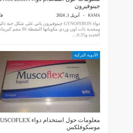
جينوفيرون
RAMA
أبريل 1, 2024
دواء GYNOFERON جينوفيرون ياتي على شكل حبة دائ
ومحدبة ذات لون وردي مكوناتها النشطة 80 مجم كب
الحديد و0.35…
الأدوية التركية
معلومات حول استخدام دواء FLEX
موسكوفلكس