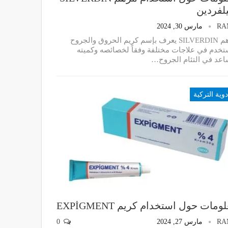
لفردين
RA
مارس 30, 2024
مرهم SILVERDIN يعرف بإسم كريم الحروق والجروح
تخدم في علاجات مختلفة وفقاً لخصائصه وكميته
اعد في التئام الجروح…
دوية التركية
ومات حول استخدام كريم EXPİGMENT
RA
مارس 27, 2024
0