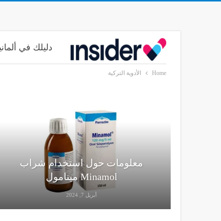
دليلك في ألماني
Home
الأدوية التركية
معلومات حول استخدام شراب
Minamol مينامول
أبريل 7, 2024