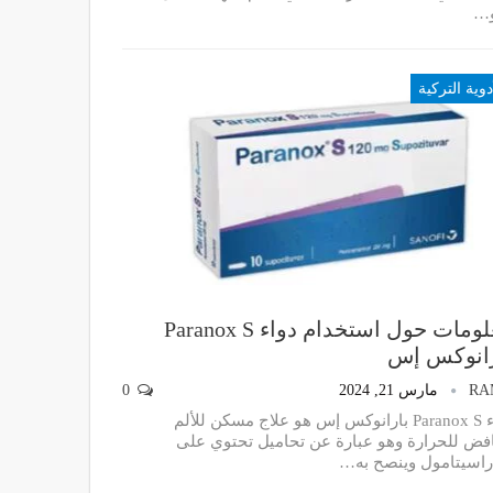
…
دوية التركية
معلومات حول استخدام دواء Paranox S
رانوكس إس
RA
مارس 21, 2024
0
دواء Paranox S بارانوكس إس هو علاج مسكن للألم
فض للحرارة وهو عبارة عن تحاميل تحتوي على
اراسيتامول وينصح به…