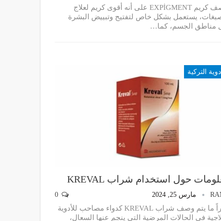
يوصف كريم EXPİGMENT على أنه أقوى كريم لعلاج
صبغات، يستعمل بشكل خاص لتفتيح وتبييض البشرة
 مناطق الجسم، كما
…
دوية التركية
ومات حول استخدام شراب KREVAL
RA
مارس 25, 2024
0
كثيراً ما يتم وصف شراب KREVAL كدواء مصاحب للأدوية
لاجية في الحالات المرضية التي ينجم عنها السعال،