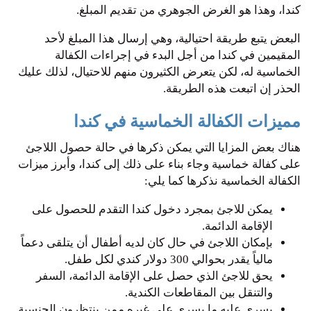
كندا، وهذا هو الغرض الجوهري من تقديم المبلغ.
البعض يتبع طريقة احتيالية، وهي إرسال هذا المبلغ لأحد
المقيمين في كندا من أجل البدء في إجراءات الكفالة
الخماسية له، لكن يتعرض الكثيرون منهم للاحتيال، لذلك عليك
الحذر إن اتبعت هذه الطريقة.
مميزات الكفالة الخماسية في كندا
هناك بعض المزايا التي يمكن ذكرها في حالة حصول اللاجئ
على كفالة خماسية وجاء بناء على ذلك إلى كندا، وأبرز ميزات
الكفالة الخماسية نذكرها كما يلي:
يمكن للاجئ بمجرد دخول كندا التقدم للحصول على
الإقامة الدائمة.
بإمكان اللاجئ في حال كان لديه أطفال أن يتلقى دعماً
مالياً يقدر بحوالي 300 دولار كندي لكل طفل.
يحق للاجئ الذي حصل على الإقامة الدائمة، السفر
والتنقل بين المقاطعات الكندية.
يسري عليه ما يسري على غيره ممن ينتظرون الجنسية