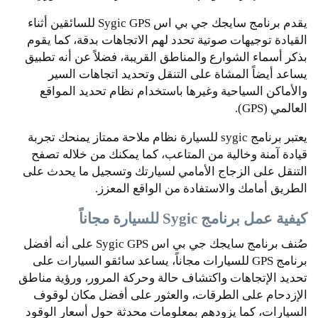
يقدم برنامج سايجك جي بي اس Sygic GPS للسائقين أثناء
القيادة توجيهات صوتية تحدد لهم الاتجاهات بدقة، كما يقوم
بذكر أسماء الشوارع والمناطق القريبة، فضلاً عن أنه تطبيق
يساعد أيضاً المشاة على التنقل وتحديد اتجاهات السير
والأماكن السياحية وغيرها باستخدام نظام تحديد المواقع
العالمي (GPS).
يعتبر برنامج sygic للسيارة نظام ملاحة ممتاز يمنحك تجربة
قيادة آمنة وخالية من المتاعب، كما يمكنك من خلاله تصفح
التنقل على الزجاج الأمامي لسيارتك وتسجيل ما يحدث على
الطريق أمامك والاستفادة من الواقع المعزز.
كيفية عمل برنامج Sygic للسيارة مجاناً
صُنف برنامج سايجك جي بي اس Sygic GPS على أنه أفضل
برنامج GPS للسيارات مجاناً، يساعد سائقو السيارات على
تحديد الإتجاهات واكتشاف حالة وحركة المرور، ورؤية مناطق
الإزدحام على الطرقات، والعثور على أفضل مكان لوقوف
السيارات، كما يزودهم بمعلومات محدثة حول أسعار الوقود