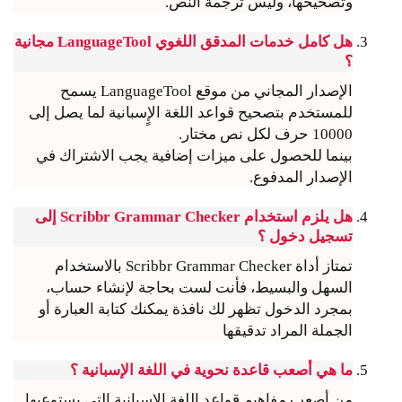
وتصحيحها، وليس ترجمة النص.
هل كامل خدمات المدقق اللغوي LanguageTool مجانية
؟
الإصدار المجاني من موقع LanguageTool يسمح
للمستخدم بتصحيح قواعد اللغة الإٍسبانية لما يصل إلى
10000 حرف لكل نص مختار.
بينما للحصول على ميزات إضافية يجب الاشتراك في
الإصدار المدفوع.
هل يلزم استخدام Scribbr Grammar Checker إلى
تسجيل دخول ؟
تمتاز أداة Scribbr Grammar Checker بالاستخدام
السهل والبسيط، فأنت لست بحاجة لإنشاء حساب،
بمجرد الدخول تظهر لك نافذة يمكنك كتابة العبارة أو
الجملة المراد تدقيقها
ما هي أصعب قاعدة نحوية في اللغة الإسبانية ؟
من أصعب مفاهيم قواعد اللغة الإسبانية التي يستوعبها