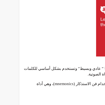
قصد بالهيراغانا ” عادي وبسيط” وتستخدم بشكل أساسي للكلمات
ة الصوتية.
يساعد هذا التطبيق على تبسيط أبجدية الهيراجانا والرموز اليابانية وكاتاكانا اليابانية وتعلم اللغة اليابانية بشكل عام باستخدام فن الاستذكار (mnemonics)، وهي أداة