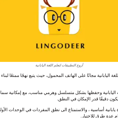
أروع التطبيقات لتعلم اللغة اليابانية
بيقات لتعلم اللغة اليابانية مجانًا على الهاتف المحمول، حيث يتبع نهجًا ممت
اليابانية وحفظها بشكل متسلسل وهرمي مناسب، مع إمكانية سماعها م
ن دقيقًا قدر الإمكان في النطق.
 LingoDeer يمكنك يوميًا تعلّم 1000 مفردة يابانية أساسية ، والاستمتاع الى نطق المفرد
م عدة طرق للاختبار.