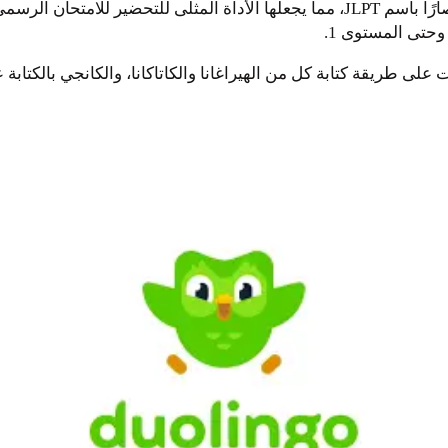
 إلى ذلك كله يوفر تطبيق Obenkyo تدريبات على طريقة كتابة كل من الهيراغانا والكاتاكانا،