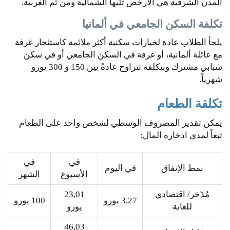
المدن الشرقية هي الأرخص تليها الشمالية ومن ثم الغربية.
تكلفة السكن الجامعي في ألمانيا
يلجأ الطلاب عادة لخيارات سكنية أكثر ملائمة كاستئجار غرفة
مع عائلة ألمانية، أو غرفة في السكن الجامعي أو في سكن
شبابي مشترك وبتكلفة تتراوح عادةً بين 150 و 300 يورو
شهرياً.
تكلفة الطعام
يمكن تقدير المصروف الوسطي لشخص واحد على الطعام
تبعاً لمدى ادخاره المال:
في
في
نمط الإنفاق
في اليوم
الأسبوع
الشهر
مُدّخر/ اقتصادي
23,01
3,27 يورو
100 يورو
للغاية
يورو
46,03