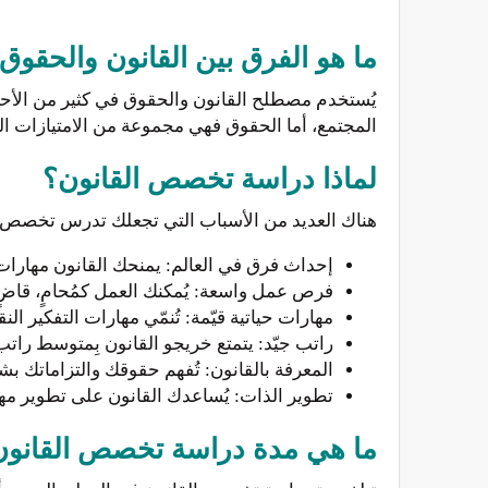
ما هو الفرق بين القانون والحقوق
يُستخدم مصطلح القانون والحقوق في كثير من الأحيا
المجتمع، أما الحقوق فهي مجموعة من الامتيازات التي
لماذا دراسة تخصص القانون؟
هناك العديد من الأسباب التي تجعلك تدرس تخصص ال
إحداث فرق في العالم: يمنحك القانون مهارات 
فرص عمل واسعة: يُمكنك العمل كمُحامٍ، قاضٍ،
مهارات حياتية قيّمة: تُنمّي مهارات التفكير الن
راتب جيّد: يتمتع خريجو القانون بِمتوسط راتب 
المعرفة بالقانون: تُفهم حقوقك والتزاماتك ب
تطوير الذات: يُساعدك القانون على تطوير مها
ما هي مدة دراسة تخصص القانون Law