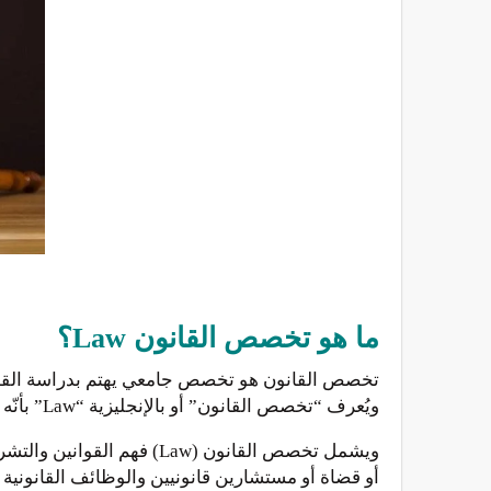
ما هو تخصص القانون Law؟
تخصص القانون هو تخصص جامعي يهتم بدراسة القواعد وا
ويُعرف “تخصص القانون” أو بالإنجليزية “Law” بأنّه التخصص الذي تتمحور غاياته الرئيسية نحو الدفاع عن حقوق الناس والمتهمين وإثبات براءتهم.
ويشمل تخصص القانون (Law
أو قضاة أو مستشارين قانونيين والوظائف القانوني