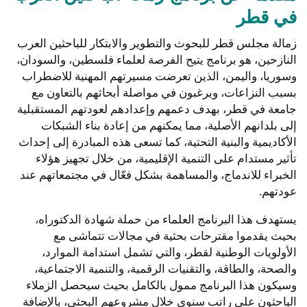
في قطر
زمالة مجلس قطر للبحوث والتطوير والابتكار للباحثين العرب
النازحين، هو برنامج يتيح الفرصة لعلماء فلسطين، والسودان،
وسوريا، واليمن، الذين تعرضت مسيرتهم المهنية للاضطراب
بسبب النزاعات، ويرغبون في مواصلة أبحاثهم بالتعاون مع
جامعة في قطر، بهدف دعمهم وإعدادهم لعودتهم المستقبلية
إلى بلدانهم الأصلية، مما يمكنهم من إعادة بناء الشبكات
الأكاديمية والبنية التحتية، كما تسعى هذه المبادرة إلى إحداث
تأثير مستدام على التنمية الإقليمية، من خلال تجهيز هؤلاء
الخبراء للاندماج، والمساهمة بشكل فعّال في مجتمعاتهم عند
عودتهم.
يستهدف هذا البرنامج العلماء من حملة شهادة الدكتوراه،
بحيث يقدموا مقترحات بحثية في مجالات تتماشى مع
الأولويات الوطنية لقطر، والتي تشمل استدامة الموارد،
والصحة، والطاقة، والتقنيات الرقمية، والتنمية الاجتماعية،
وسيكون هذا البرنامج ممول بالكامل بحيث سيحصل الزملاء
الباحثون على راتب سنوي خلال مشروعهم البحثي، بالإضافة