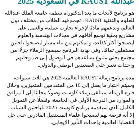
عبدالله KAUST في السعودية 2025
هو برنامج لأبحاث ما بعد الدكتوراه تنظمه جامعة الملك عبدالله
للعلوم والتقنية KAUST ، تجمع فيه الطلاب من مختلف دول
العالم، وتدعمهم ماديًا لإجراء تجارب عملية، والعمل على
مشاريع بحثية توسع آفاقهم في مجالات الهندسة والعلوم
ليصبحوا أكثر كفاءة، و تمكنهم من بناء مسار ليصبحوا باحثين
مستقلين تمامًا، وفي نهاية البرنامج سيصبح الزملاء جزءًا من
مجتمع بحثي متنوع يساعدهم في الوصول إلى طموحاتهم
وإحداث تغيير على الصعيدين الوطني والدولي.
مدة برنامج زمالة KAUST العالمية 2025 هي ثلاث سنوات،
وسيتم اختيار ما يصل إلى 10 من المتقدمين المتميزين، وخلال
فترة الزمالة سيتلقى زملاء كاوست وصولًا مجانيًا إلى المرافق
والموارد من الدرجة الأولى في الجامعة، وفضلًا عن التمويل
الكامل الذي سيقدمه برنامج كاوست 2025 للباحثين الشباب،
إلا أنه فرصة لهم ليصبحوا علماء المستقبل القادرين على حل
القضايا العالمية وإحداث التأثير الإيجابي.