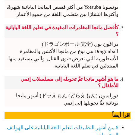
يوتسوبا Yotsuba من أكثر قصص المانجا اليابانية شهرةً،
وأكثرها انتشارًا بين متعلمي اللغة من جميع الأعمار.
كأفضل مانجا المغامرات المفيدة في تعليم اللغة اليابانية
؟
دراغون بول (ドラゴンボール 完全)
Dragonball هي نوع من مانجا الأكشن والمغامرة
الأسطورية التي تعرض فنون القتال. والتي يستفيد منها
المبتدئين في تعلم اللغة اليابانية.
ما هو أشهر مانجا تمَّ تحويله إلى مسلسلات إنمي
للأطفال ؟
دورايمون ドラえもん (どらえもん)) أشهر مانجا
يونانية تمَّ تحويلها إلى إنمي.
اقرأ أيضاً
6 من أشهر التطبيقات لتعلم اللغة اليابانية على الهواتف
المحمولة