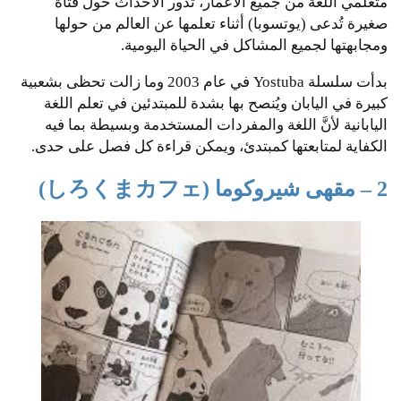
متعلمي اللغة من جميع الأعمار، تدور الأحداث حول فتاة
صغيرة تُدعى (يوتسوبا) أثناء تعلمها عن العالم من حولها
ومجابهتها لجميع المشاكل في الحياة اليومية.
بدأت سلسلة Yostuba في عام 2003 وما زالت تحظى بشعبية
كبيرة في اليابان ويُنصح بها بشدة للمبتدئين في تعلم اللغة
اليابانية لأنَّ اللغة والمفردات المستخدمة وبسيطة بما فيه
الكفاية لمتابعتها كمبتدئ، ويمكن قراءة كل فصل على حدى.
2 – مقهى شيروكوما (しろくまカフェ)