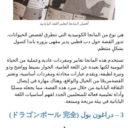
أفضل المانجا لتعلم اللغة اليابانية
هي نوع من المانجا الكوميدية التي تتطرق لقصص الحيوانات،
تدور القصة حول دب قطبي يدير مقهى يزوره باندا كسول
بشكلٍ منتظم.
تستخدم هذه المانجا تعابير ومفردات عادية وعملية من الحياة
اليومية لكنها بعيدة عن اللغة العامية، الحوار بسيط وواضح وذو
وتيرة لطيفة، ويقدم عبارات محادثة ومفردات أساسية، وتعتبر
القصةمزيجًا من الخيال والواقع، وهناك مهارة في إيصال
الثقافة اليابانية من خلال سرد هذه ​​القصة، مما يجعله مسليًا
وأداة تعليمية فعالة للمتعلمين الجدد لفهم أساسيات اللغة
اليابانية في بيئة مريحة وممتعة.
3 – دراغون بول (ドラゴンボール 完全)