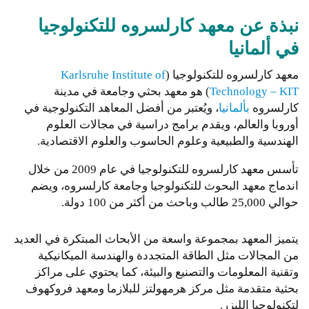
نبذة عن معهد كارلسروه للتكنولوجيا
في ألمانيا
معهد كارلسروه للتكنولوجيا (
Karlsruhe Institute of
Technology – KIT
) هو معهد بحثي وجامعة في مدينة
كارلسروه
بألمانيا
، ويُعتبر من أفضل المعاهد التكنولوجية في
أوروبا والعالم، ويقدم برامج دراسية في مجالات العلوم
الهندسية والطبيعية وعلوم الحاسوب والعلوم الاقتصادية.
تأسس معهد كارلسروه للتكنولوجيا في عام 2009 من خلال
اندماج معهد البحوث للتكنولوجيا وجامعة كارلسروه، ويضم
حوالي 25,000 طالب وباحث من أكثر من 100 دولة.
يتميز المعهد بمجموعة واسعة من الأبحاث المبتكرة في العديد
من المجالات مثل الطاقة المتجددة والهندسة الميكانيكية
وتقنية المعلومات والتصنيع والبيئة، كما يحتوي على مراكز
بحثية متقدمة مثل مركز هرمهولتز للبلازما ومعهد فروكهوف
لتكنولوجيا الليزر.